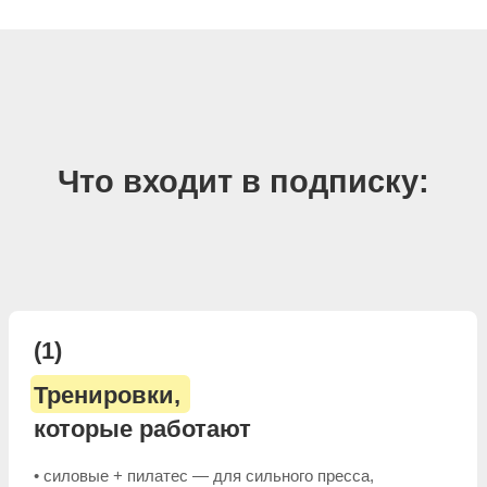
Только научно обоснованные принципы
тренировок. Без мифов, марафонов на износ и
«убиться за результат»
(4)
Система мотивации
«Олимп»
В клубе работает внутренняя система мотивации
Олимп — она помогает сохранять регулярность
без давления и чувства вины.