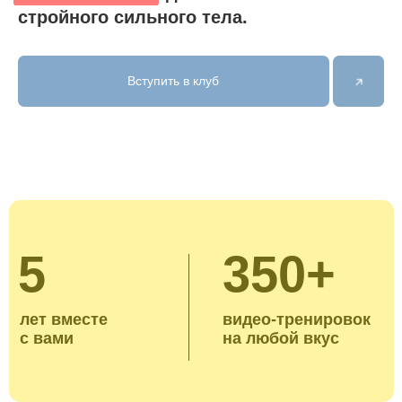
с вами
на любой вкус
Силовые тренировки
Основа сильного, подтянутого и
функционального тела — это умные
тренировки, которые поддерживают здоровье и
внешний вид на годы вперёд. Вы получите
понятные программы для дома от 10 до 40
минут, прогресс от новичка до уверенного
уровня и работу со всем телом.