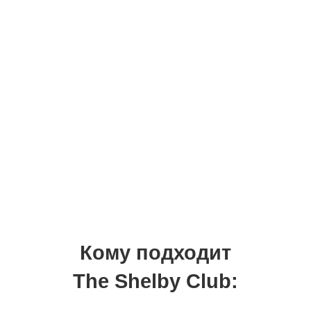
тренировки формата
от 10–40 минут
возможность адаптировать
тренировки под дом, зал, отпуск
Тем, кто устал от фитнес-хаоса и
противоречий
Сегодня «кардио обязательно», завтра
«кардио зло» –
страх сделать неправильно
и навредить себе.
В клубе:
спокойный, научно обоснованный
подход
объясняется почему, а не просто
«делай так»