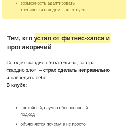
подтянутых ягодиц, пилатес рук и красивой
осанки
• короткие форматы от 10 до 40 минут — можно
вписать даже в самый загруженный день
• 350+ тренировок в библиотеке: дом, зал, без
оборудования или с минимумом инвентаря
• программы для разных целей: восстановление
после родов, на ягодицы, кор и тд.
фрагмент видео-
урока
Результат этого идеального микса из пилатеса и
силовых: Pilates princess спереди, gym girl сзади.