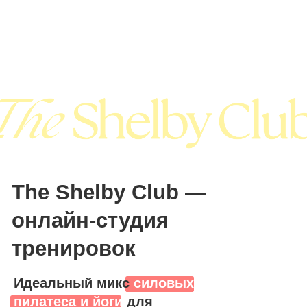
The Shelby Club —
онлайн-студия
тренировок
Идеальный микс
силовых,
пилатеса и йоги
для
стройного сильного тела.
Вступить в клуб
5
350+
лет вместе
видео-тренировок