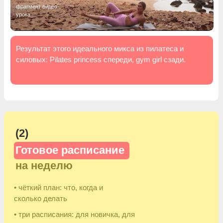
(5)
Поддержка энергии
и
качества жизни
• короткие зарядки и восстановительные
практики
• дыхание, мобильность, расслабление — без
ухода в эзотерику
• помогает чувствовать тело живым, а не
уставшим
Сообщество и поддержка:
• закрытый чат участниц с обсуждениями на
разные темы
Бонусы и дополнительные форматы:
• мини-челленджи и тематические интенсивы
• книжный клуб (для головы, не
только для тела)
• киноклуб, разговорный клуб на
английском