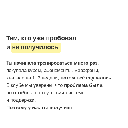
Тем, кто не хочет жить в режиме
насилия
над собой
Ты не хочешь «убиваться» ради формы – тебе
не подходит жёсткая дисциплина и крики
мотивации.
В клубе:
сила + пилатес
фокус на энергию и качество
жизни
Мамам
Тело изменилось, и ты не всегда понимаешь, с
чего начать. Есть
страх навредить спине, тазу,
животу.
И кажется, что «уже поздно».
В клубе:
постепенная нагрузка