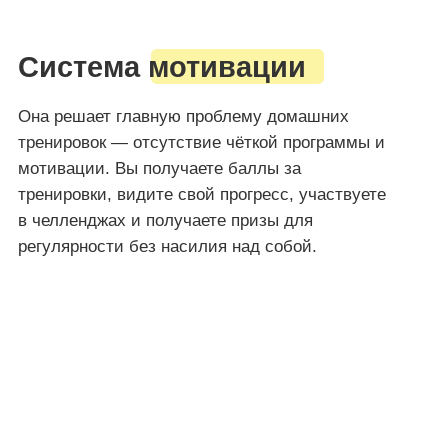
Ты
начинала тренироваться много раз
,
покупала курсы, абонементы, марафоны,
хватало на 1−3 недели,
потом всё сдувалось.
В клубе мы уверены, что
проблема была
не в тебе
, а в отсутствии системы
и поддержки.
Поэтому у нас ты получишь:
короткие тренировки
готовое расписание
мотивация через
Олимп, а не через
давление
Тем, у кого
нет времени,
но есть
желание быть в форме
Работа, учеба, дети, дом, жизнь. Когда
«Часовая тренировка» звучит как шутка.
Чтобы взяться за дело у нас есть: