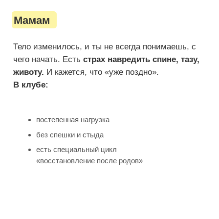
Ты просто открываешь расписание и
тренируешься.
(3)
Умный подход,
а не хаос
Подходит даже если:
• ты давно не тренировалась
• у тебя уже был неудачный опыт
• ты боишься навредить спине, тазу,
коленям